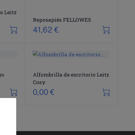
o Leitz
Reposapiés FELLOWES
41,62 €
go
Alfombrilla de escritorio Leitz
Cosy
0,00 €