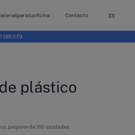
×
×
×
ES
aterialparatuoficina
Contacto
0 185 579
 de plástico
nco, paquete de 100 unidades.