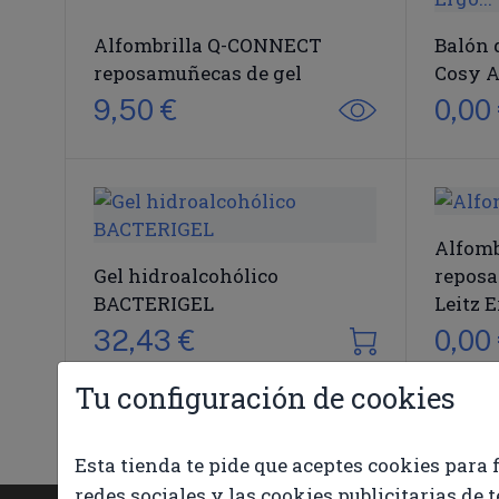
Alfombrilla Q-CONNECT
Balón 
reposamuñecas de gel
Cosy A
9,50 €
0,00
Alfomb
Gel hidroalcohólico
reposa
BACTERIGEL
Leitz 
32,43 €
0,00
Tu configuración de cookies
Esta tienda te pide que aceptes cookies para 
redes sociales y las cookies publicitarias de 