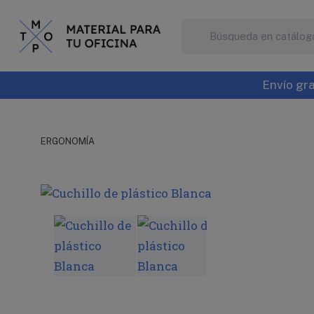
A
C
I
De
add
NO
Envío gra
ERGONOMÍA