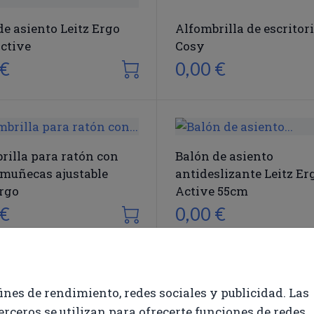
de asiento Leitz Ergo
Alfombrilla de escritori
ctive
Cosy
 €
0,00 €
rilla para ratón con
Balón de asiento
muñecas ajustable
antideslizante Leitz Er
Ergo
Active 55cm
 €
0,00 €
fines de rendimiento, redes sociales y publicidad. Las
terceros se utilizan para ofrecerte funciones de redes